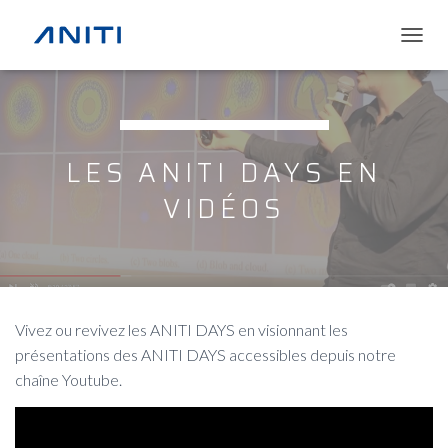
T
O
G
G
L
E
LES ANITI DAYS EN
N
A
VIDÉOS
V
I
G
A
T
I
O
Vivez ou revivez les ANITI DAYS en visionnant les
N
présentations des ANITI DAYS accessibles depuis notre
chaîne Youtube.