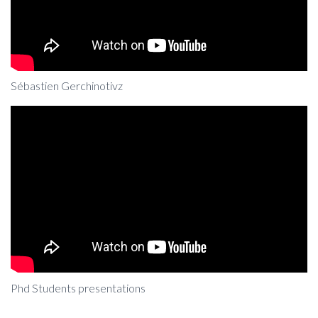
Sébastien Gerchinotivz
Phd Students presentations