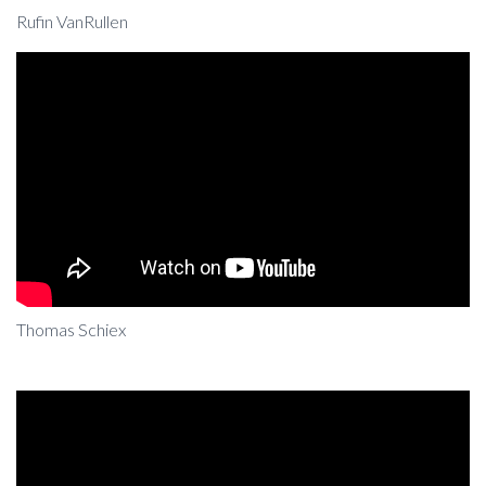
Rufin VanRullen
Thomas Schiex