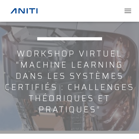
T
O
G
G
L
E
WORKSHOP VIRTUEL
N
A
“MACHINE LEARNING
V
I
DANS LES SYSTÈMES
G
A
CERTIFIÉS : CHALLENGES
T
I
THÉORIQUES ET
O
N
PRATIQUES”