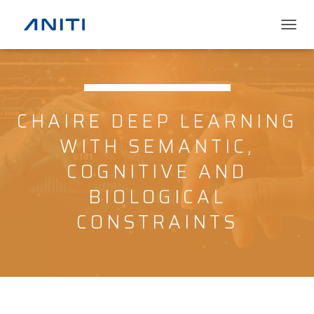
T
O
G
G
L
E
CHAIRE DEEP LEARNING
N
A
WITH SEMANTIC,
V
I
COGNITIVE AND
G
A
BIOLOGICAL
T
I
CONSTRAINTS
O
N