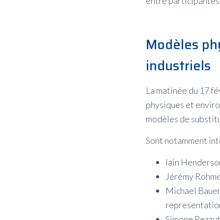
entre participantes 
Modèles phy
industriels
La matinée du 17 fé
physiques et enviro
modèles de substitu
Sont notamment int
Iain Henderson
Jérémy Rohmer
Michael Bauerh
representation
Simone Pezzuto