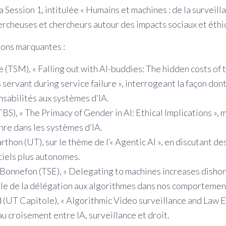
 Session 1, intitulée « Humains et machines : de la surveilla
hercheuses et chercheurs autour des impacts sociaux et éthiq
ions marquantes :
 (TSM), « Falling out with AI-buddies: The hidden costs of t
 servant during service failure », interrogeant la façon don
nsabilités aux systèmes d’IA.
TBS), « The Primacy of Gender in AI: Ethical Implications »,
enre dans les systèmes d’IA.
hon (UT), sur le thème de l’« Agentic AI », en discutant de
iciels plus autonomes.
Bonnefon (TSE), « Delegating to machines increases dishon
ôle de la délégation aux algorithmes dans nos comportemen
 (UT Capitole), « Algorithmic Video surveillance and Law
au croisement entre IA, surveillance et droit.