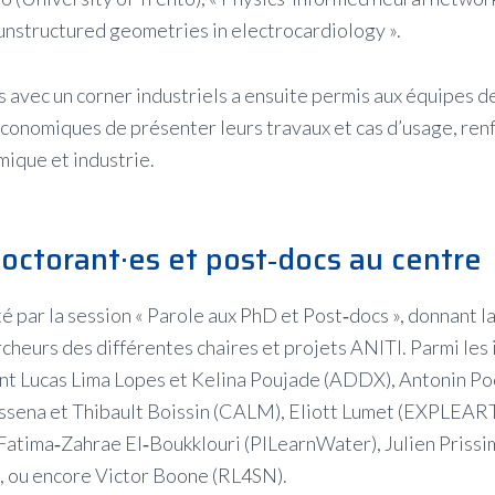
nstructured geometries in electrocardiology ».
 avec un corner industriels a ensuite permis aux équipes d
conomiques de présenter leurs travaux et cas d’usage, renf
ique et industrie.
doctorant·es et post‑docs au centre
é par la session « Parole aux PhD et Post‑docs », donnant l
cheurs des différentes chaires et projets ANITI. Parmi les
nt Lucas Lima Lopes et Kelina Poujade (ADDX), Antonin Po
sena et Thibault Boissin (CALM), Eliott Lumet (EXPLEAR
tima‑Zahrae El‑Boukklouri (PILearnWater), Julien Prissim
 ou encore Victor Boone (RL4SN).