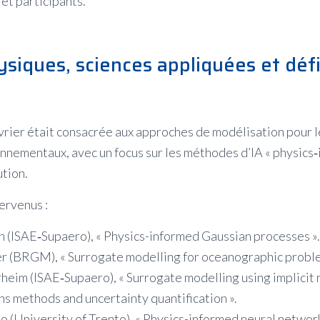
et participants.
siques, sciences appliquées et déf
vrier était consacrée aux approches de modélisation pour 
nnementaux, avec un focus sur les méthodes d’IA « physics‑
tion.
ervenus :
 (ISAE‑Supaero), « Physics-informed Gaussian processes ».
 (BRGM), « Surrogate modelling for oceanographic proble
eim (ISAE‑Supaero), « Surrogate modelling using implicit 
s methods and uncertainty quantification ».
 (University of Trento), « Physics-informed neural network