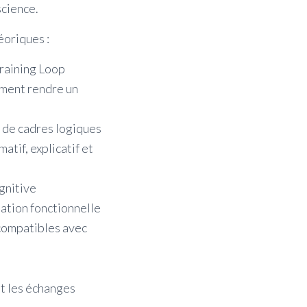
science.
éoriques :
raining Loop
mment rendre un
é de cadres logiques
atif, explicatif et
gnitive
sation fonctionnelle
 compatibles avec
nt les échanges