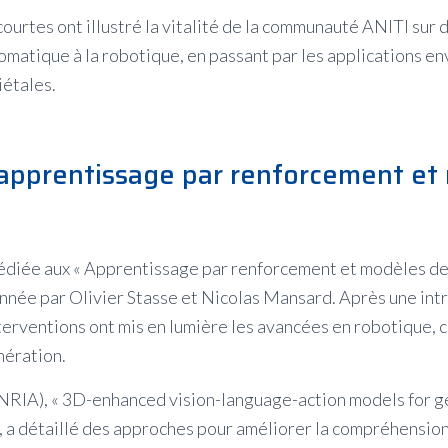
urtes ont illustré la vitalité de la communauté ANITI sur d
omatique à la robotique, en passant par les applications e
iétales.
apprentissage par renforcement et
dédiée aux « Apprentissage par renforcement et modèles de
nnée par Olivier Stasse et Nicolas Mansard. Après une intr
nterventions ont mis en lumière les avancées en robotique,
nération.
INRIA), « 3D-enhanced vision-language-action models for g
, a détaillé des approches pour améliorer la compréhensio