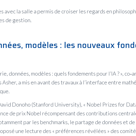
 avec la salle a permis de croiser les regards en philosoph
es de gestion.
nnées, modèles : les nouveaux fon
orie, données, modèles : quels fondements pour l’IA ? », co
 Asher, a mis en avant des travaux à l’interface entre math
ique.
avid Donoho (Stanford University), « Nobel Prizes for Data
nce de prix Nobel récompensant des contributions central
tamment par les benchmarks, le partage de données et de 
proposé une lecture des « préférences révélées » des comité