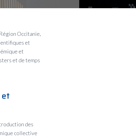
 Région Occitanie,
ientifiques et
adémique et
osters et de temps
 et
ntroduction des
amique collective