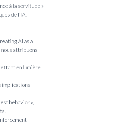
nce à la servitude »,
ues de l’IA.
reating AI as a
t nous attribuons
 mettant en lumière
s implications
est behavior »,
ts.
 Enforcement