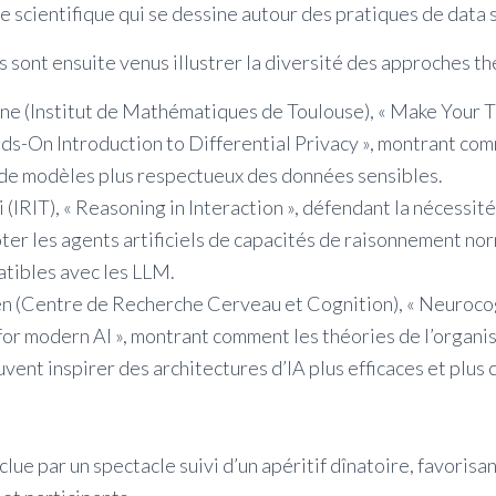
e scientifique qui se dessine autour des pratiques de data 
 sont ensuite venus illustrer la diversité des approches th
ne (Institut de Mathématiques de Toulouse), « Make Your T
ds-On Introduction to Differential Privacy », montrant co
de modèles plus respectueux des données sensibles.
i (IRIT), « Reasoning in Interaction », défendant la nécessit
ter les agents artificiels de capacités de raisonnement norm
tibles avec les LLM.
en (Centre de Recherche Cerveau et Cognition), « Neuroco
for modern AI », montrant comment les théories de l’organi
vent inspirer des architectures d’IA plus efficaces et plus
clue par un spectacle suivi d’un apéritif dînatoire, favorisa