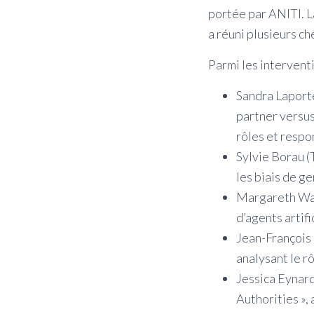
portée par ANITI. La
a réuni plusieurs c
Parmi les intervent
Sandra Laporte
partner versus
rôles et respo
Sylvie Borau (
les biais de g
Margareth Wart
d’agents artif
Jean-François 
analysant le r
Jessica Eynard
Authorities », 