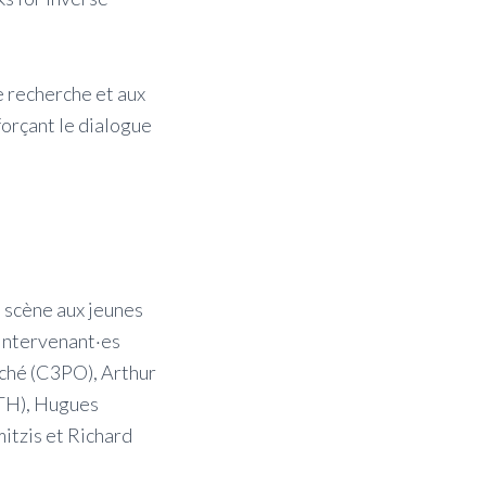
e recherche et aux
orçant le dialogue
a scène aux jeunes
 intervenant·es
ché (C3PO), Arthur
TH), Hugues
itzis et Richard