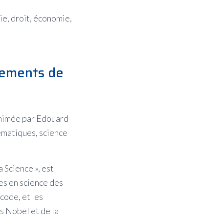
ie, droit, économie,
dements de
‑animée par Edouard
ématiques, science
 Science », est
es en science des
code, et les
s Nobel et de la