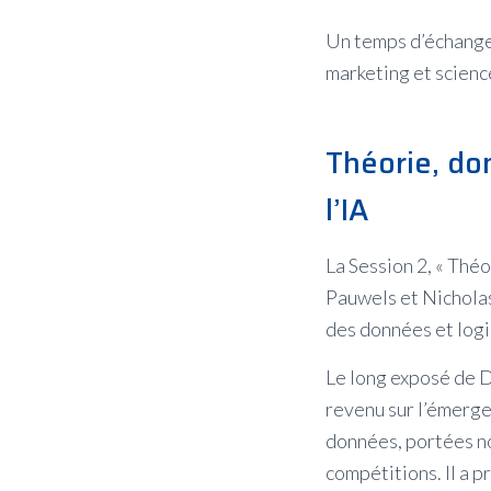
Un temps d’échanges
marketing et scienc
Théorie, do
l’IA
La Session 2, « Thé
Pauwels et Nicholas
des données et log
Le long exposé de D
revenu sur l’émerge
données, portées no
compétitions. Il a 