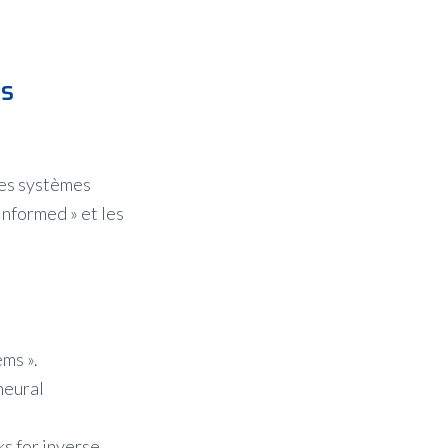
is
les systèmes
informed » et les
ms ».
neural
s for inverse