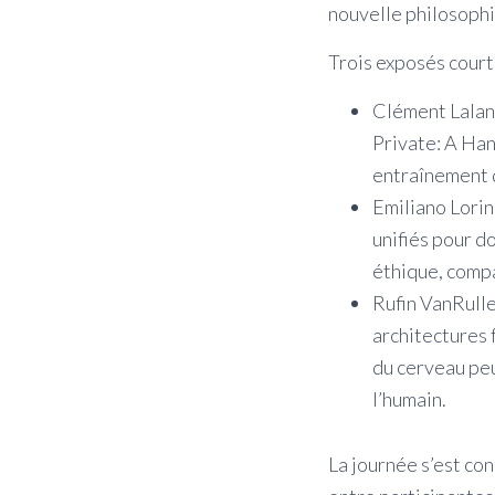
nouvelle philosophi
Trois exposés courts
Clément Lalan
Private: A Han
entraînement 
Emiliano Lorin
unifiés pour do
éthique, compa
Rufin VanRull
architectures 
du cerveau peu
l’humain.
La journée s’est con