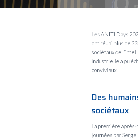
Les ANITI Days 2026
ont réuni plus de 3
sociétaux de l’inte
industrielle a pu é
conviviaux.
Des humains
sociétaux
La première après‑m
journées par Serge 